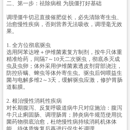
二、第一步：祛除病根 为脱僵打好基础
调理僵牛切忌直接催肥促长，必先清除寄生虫、
治愈慢性疾病，否则营养无法吸收，调理毫无效
果。
1. 全方位彻底驱虫
选用阿苯达唑＋伊维菌素复方制剂，按牛只体重
精准给药，间隔7～10天二次驱虫，彻底杀灭成
虫及虫卵；体外采用伊维菌素透皮剂背部浇注，
防控疥螨、蜱虫等体外寄生虫。驱虫后饲喂益生
菌与电解多维2～3天，缓解驱虫应激，修护胃肠
道黏膜。
2. 根治慢性消耗性疾病
对长期腹泻、反复呼吸道病牛只对症施治：腹泻
牛只止痢固肠、调理肠胃；肺炎病牛规范使用抗
菌药物彻底治愈，杜绝慢性病持续消耗机体体
能，待体质恢复后再进行促生长调理。