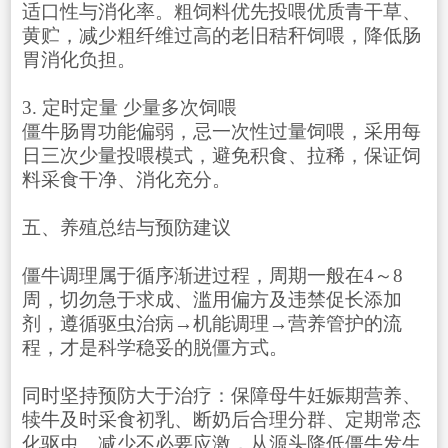
适口性与消化率。粗饲料优先投喂优质青干草、
黄贮，减少粗纤维过高的老旧秸秆饲喂，降低肠
胃消化负担。
3. 定时定量 少量多次饲喂
僵牛肠胃功能偏弱，忌一次性过量饲喂，采用每
日三次少量投喂模式，避免积食、拉稀，保证饲
料采食干净、消化充分。
五、养殖总结与预防建议
僵牛调理属于循序渐进过程，周期一般在4～8
周，切勿急于求成、滥用偏方及违禁促长添加
剂，遵循驱虫治病→机能调理→营养管护的流
程，才是科学稳妥的脱僵方式。
同时坚持预防大于治疗：保障母牛妊娠期营养、
犊牛及时采食初乳、断奶后合理分群、定期常态
化驱虫、减少不必要应激，从源头降低僵牛发生