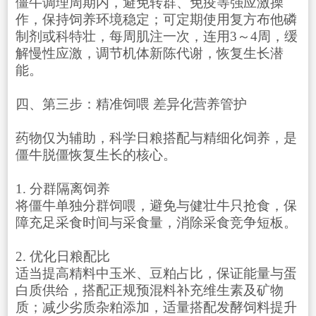
僵牛调理周期内，避免转群、免疫等强应激操
作，保持饲养环境稳定；可定期使用复方布他磷
制剂或科特壮，每周肌注一次，连用3～4周，缓
解慢性应激，调节机体新陈代谢，恢复生长潜
能。
四、第三步：精准饲喂 差异化营养管护
药物仅为辅助，科学日粮搭配与精细化饲养，是
僵牛脱僵恢复生长的核心。
1. 分群隔离饲养
将僵牛单独分群饲喂，避免与健壮牛只抢食，保
障充足采食时间与采食量，消除采食竞争短板。
2. 优化日粮配比
适当提高精料中玉米、豆粕占比，保证能量与蛋
白质供给，搭配正规预混料补充维生素及矿物
质；减少劣质杂粕添加，适量搭配发酵饲料提升