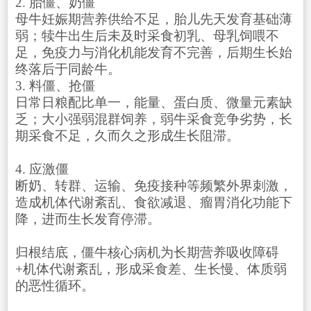
2. 胎僵、奶僵
母牛妊娠期营养供给不足，胎儿先天发育基础薄
弱；犊牛出生后未及时采食初乳、母乳饲喂不
足，免疫力与消化机能发育不完善，后期生长始
终落后于同龄牛。
3. 料僵、抢僵
日常日粮配比单一，能量、蛋白质、微量元素缺
乏；大小强弱混群饲养，弱牛采食竞争劣势，长
期采食不足，久而久之形成生长阻滞。
4. 应激僵
断奶、转群、运输、免疫接种等频繁外界刺激，
造成机体代谢紊乱、食欲减退、瘤胃消化功能下
降，进而生长发育停滞。
归根结底，僵牛核心病机为长期营养吸收障碍
+机体代谢紊乱，形成采食差、生长慢、体质弱
的恶性循环。