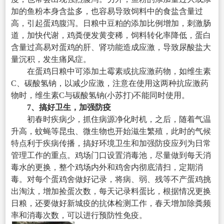
加的鱼粉本身含盐多，也容易导致饲料中的食盐含量过
高，引起蛋鸡腹泻。日粮中豆粕的添加比例增加，刺激肠
道，加快代谢，鸡粪便发黄变稀，饲料转化率降低，蛋白
含量过高易对蛋鸡的肝、肾功能造成应激，导致尿酸盐大
量沉积，发生痛风症。
在蛋鸡日粮中可添加土霉素或抗应激药物，如维生素
C、碳酸氢钠，以减少应激，注意在使用这两种抗应激药
物时，维生素C与碳酸氢钠(小苏打)不能同时使用。
7、搞好卫生，加强防疫
初春时疾病少，抓住病源净化时机，之后，随着气温
升高，蚊蝇等昆虫、微生物也开始滋生繁殖，此时的气候
特点利于疾病传播，搞好环境卫生和加强防疫应列为日常
管理工作的重点。鸡场门口设置消毒池，尽量做到每天消
毒水的更换，整个鸡场内外和鸡舍内彻底清扫，定期消
毒。对每个蛋鸡舍做好记录，将病、弱、残等不产蛋鸡挑
出淘汰，增加捡蛋次数，每天记录料蛋比，根据情况更换
日粮，还要做好新城疫的抗体检测工作，春天增加除粪频
率和消毒次数，可以进行预防性免疫。