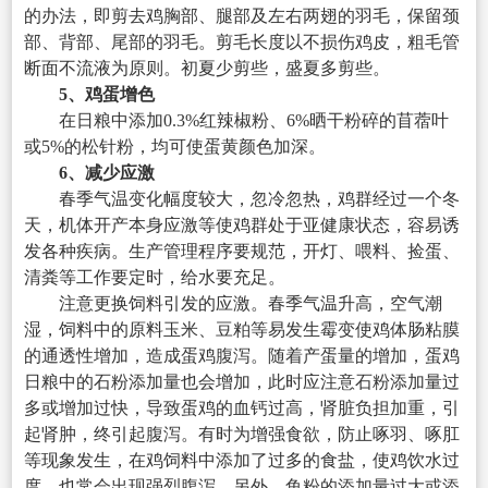
的办法，即剪去鸡胸部、腿部及左右两翅的羽毛，保留颈
部、背部、尾部的羽毛。剪毛长度以不损伤鸡皮，粗毛管
断面不流液为原则。初夏少剪些，盛夏多剪些。
5、鸡蛋增色
在日粮中添加0.3%红辣椒粉、6%晒干粉碎的苜蓿叶
或5%的松针粉，均可使蛋黄颜色加深。
6、减少应激
春季气温变化幅度较大，忽冷忽热，鸡群经过一个冬
天，机体开产本身应激等使鸡群处于亚健康状态，容易诱
发各种疾病。生产管理程序要规范，开灯、喂料、捡蛋、
清粪等工作要定时，给水要充足。
注意更换饲料引发的应激。春季气温升高，空气潮
湿，饲料中的原料玉米、豆粕等易发生霉变使鸡体肠粘膜
的通透性增加，造成蛋鸡腹泻。随着产蛋量的增加，蛋鸡
日粮中的石粉添加量也会增加，此时应注意石粉添加量过
多或增加过快，导致蛋鸡的血钙过高，肾脏负担加重，引
起肾肿，终引起腹泻。有时为增强食欲，防止啄羽、啄肛
等现象发生，在鸡饲料中添加了过多的食盐，使鸡饮水过
度，也常会出现强烈腹泻。另外，鱼粉的添加量过大或添