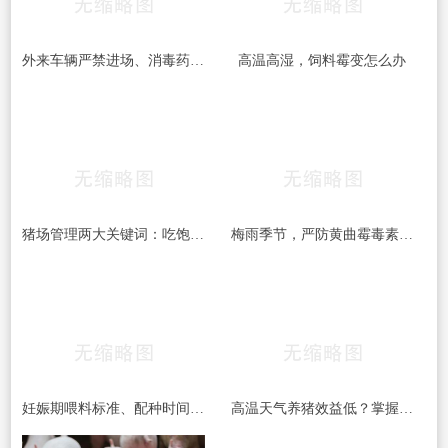
外来车辆严禁进场、消毒药品每周更换：中小猪场这些防疫红线，一条都不能破
高温高湿，饲料霉变怎么办
猪场管理两大关键词：吃饱和干燥，做到位了效益差不少
梅雨季节，严防黄曲霉毒素的危害！！！
妊娠期喂料标准、配种时间间隔、疫苗禁忌……这份养猪笔记值得收藏
高温天气养猪效益低？掌握这四项催肥技术，夏季出栏一样有保障