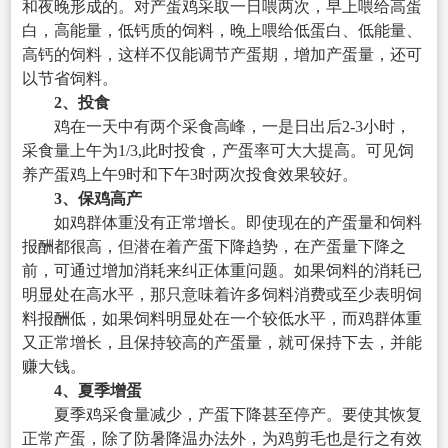
和夜晚形成的。对产蛋鸡采取一日喂两次，早上喂给高蛋
白，高能量，低钙质的饲料，晚上喂给低蛋白、低能量、
高钙的饲料，这样不仅能调节产蛋期，增加产蛋量，还可
以节省饲料。
2、投食
鸡在一天中有两个采食高峰，一是日出后2-3小时，
采食量上午为1/3,此时投食，产蛋率可大大提高。可见饲
养产蛋鸡上午9时和下午3时两次投食效果较好。
3、保鸡高产
如鸡群体重没有正常增长。即使现在的产蛋量和饲料
报酬都很高，但潜在着产蛋下降趋势，在产蛋量下降之
前，可通过增加消耗来纠正体重问题。如果饲料的消耗已
明显处在高水平，那只意味着许多饲料消费或至少表明饲
料报酬低，如果饲料明显处在一个较低水平，而鸡群体重
又正常增长，且保持较高的产蛋量，就可保持下去，并能
赚大钱。
4、夏季增蛋
夏季鸡采食量减少，产蛋下降甚至停产。要使其恢复
正常产蛋，除了防暑降温办法外，为鸡剪毛也是行之有效