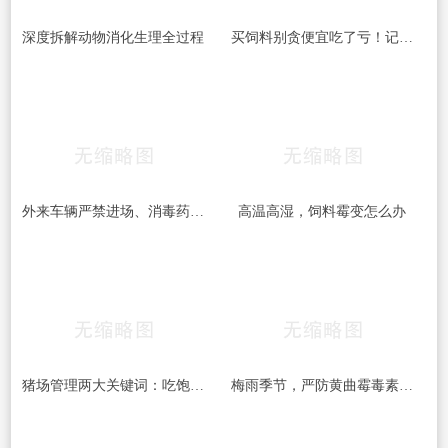
深度拆解动物消化生理全过程
买饲料别贪便宜吃了亏！记住这四点，避开“三无”坑货
外来车辆严禁进场、消毒药品每周更换：中小猪场这些防疫红线，一条都不能破
高温高湿，饲料霉变怎么办
猪场管理两大关键词：吃饱和干燥，做到位了效益差不少
梅雨季节，严防黄曲霉毒素的危害！！！