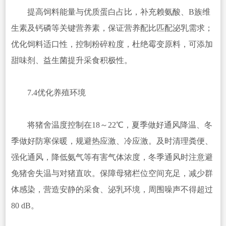
提高饲料能量与优质蛋白占比，补充赖氨酸、B族维
生素及钙磷等关键营养素，保证营养配比匹配泌乳需求；
优化饲料适口性，控制粉碎粒度，杜绝霉变原料，可添加
甜味剂、益生菌提升采食积极性。
7.4优化养殖环境
将猪舍温度控制在18～22℃，夏季做好通风降温、冬
季做好防寒保暖，规避热应激、冷应激。及时清理粪便、
强化通风，降低氨气等有害气体浓度，冬季通风时注意避
免猪舍失温与对猪直吹。保障母猪栏位空间充足，减少群
体感染，营造安静的采食、泌乳环境，周围噪声不得超过
80 dB。