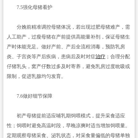
7.5强化母猪看护
分娩前精准调控母猪体况，若出现过肥母猪难产，需
人工助产，过瘦母猪在产前提供高能量补剂，保证母猪生
产时体能充足。做好产前、产后全流程消毒，预防乳房
炎、子宫炎等产后疾病，患病后及时对症
治疗
；合理分配
仔猪乳头，窝产仔数过多及时寄养，避免乳房过度吮吸或
限制，促进乳腺均匀发育。
7.6做好细节保障
初产母猪提前适应哺乳期饲喂模式，提升采食适应
性；饲喂时避免高温时段，早晚凉爽时适当增加饲喂量。
定期观察母猪采食、泌乳状态，对采食量偏低的母猪单独