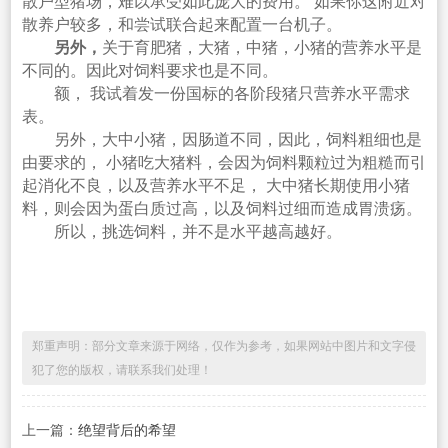
散户型猪场，难以承受如此庞大的费用。 如果你这附近对
散养户较多，和尝试联合起来配置一台机子。
另外，
关于育肥猪，大猪，中猪，小猪的营养水平是
不同的。因此对饲料要求也是不同。
额， 我试着发一份国标的各阶段猪只营养水平需求
表。
另外，大中小猪，因肠道不同，因此，饲料粗细也是
由要求的， 小猪吃大猪料，会因为饲料颗粒过为粗糙而引
起消化不良，以及营养水平不足， 大中猪长期使用小猪
料，则会因为蛋白质过高，以及饲料过细而造成胃溃疡。
所以，挑选饲料，并不是水平越高越好。
郑重声明：部分文章来源于网络，仅作为参考，如果网站中图片和文字侵
犯了您的版权，请联系我们处理！
上一篇：
绝望背后的希望