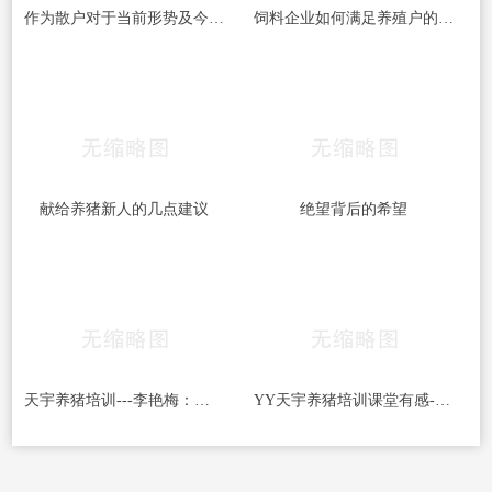
作为散户对于当前形势及今后几年养殖模式的思考
饲料企业如何满足养殖户的需求
献给养猪新人的几点建议
绝望背后的希望
天宇养猪培训---李艳梅：养猪户要坚强，挺得住
YY天宇养猪培训课堂有感---李艳梅