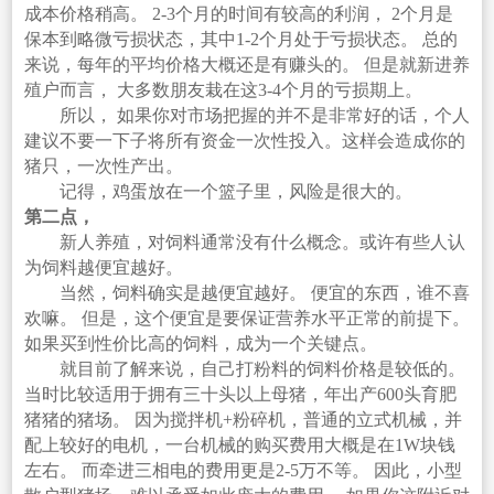
成本价格稍高。 2-3个月的时间有较高的利润， 2个月是
保本到略微亏损状态，其中1-2个月处于亏损状态。 总的
来说，每年的平均价格大概还是有赚头的。 但是就新进养
殖户而言， 大多数朋友栽在这3-4个月的亏损期上。
所以， 如果你对市场把握的并不是非常好的话，个人
建议不要一下子将所有资金一次性投入。这样会造成你的
猪只，一次性产出。
记得，鸡蛋放在一个篮子里，风险是很大的。
第二点，
新人养殖，对饲料通常没有什么概念。或许有些人认
为饲料越便宜越好。
当然，饲料确实是越便宜越好。 便宜的东西，谁不喜
欢嘛。 但是，这个便宜是要保证营养水平正常的前提下。
如果买到性价比高的饲料，成为一个关键点。
就目前了解来说，自己打粉料的饲料价格是较低的。
当时比较适用于拥有三十头以上母猪，年出产600头育肥
猪猪的猪场。 因为搅拌机+粉碎机，普通的立式机械，并
配上较好的电机，一台机械的购买费用大概是在1W块钱
左右。 而牵进三相电的费用更是2-5万不等。 因此，小型