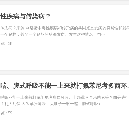
毒性疾病与传染病？
传染病？来源:网络猪中毒性疾病和传染病的共同点是发病的突然性和发
一个猪栏，甚至一个猪场的猪都发病。发生这种情况，饲···
览 : 58
为什么牛羊张嘴喘、腹式呼吸不能一上来
式呼吸不能一上来就打氟苯尼考多西环素、卡那霉素泰乐菌素等？而是先
？利人动保 因为羊张嘴喘、大肚子一鼓一缩（腹式呼吸）···
览 : 59