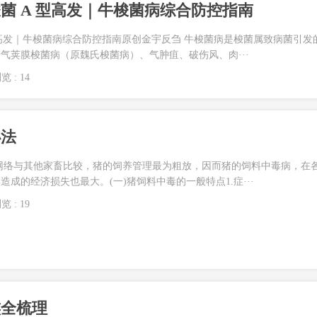
菌 A 型高发｜牛梭菌病综合防控指南
型高发｜牛梭菌病综合防控指南原创金宇反刍 牛梭菌病是梭菌属致病菌引发
气荚膜梭菌病（原魏氏梭菌病）、气肿疽、破伤风、肉···
览 : 14
办法
网络与其他家畜比较，猪的饲养管理最为粗放，因而猪的饲料中毒病，在
成的经济损失也最大。(一)猪饲料中毒的一般特点1.症···
览 : 19
族全梳理