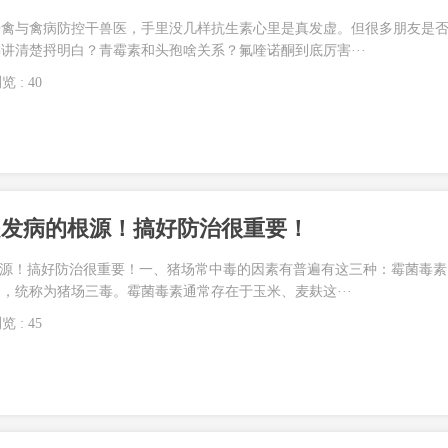
养禽与禽病防控干兽医，手里没几样抗生素心里是真发虚。但很多朋友是
讲清楚捋明白？青霉素和头孢啥关系？氟喹诺酮到底厉害···
览 : 40
是发病的根源！搞好防治很重要！
根源！搞好防治很重要！一、猪场常中毒的因素有普遍有这三种：霉菌毒素
，统称为猪场三毒。霉菌毒素通常存在于玉米、麦麸这···
览 : 45