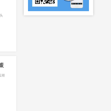
头
策
温潮