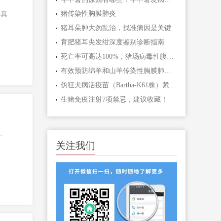
猪传染性胸膜肺炎
否真
猪耳朵肿大勿乱治，找准病因是关键
育肥猪耳尖发绀深度鉴别诊断指南
死亡率可高达100%，猪场病毒性腹泻病因及防控措施
有效预防绵羊和山羊传染性胸膜肺炎------“澳传康”一针两防国内唯一
伪狂犬病活疫苗（Bartha-K61株）紧急免疫成功案例分享！
生猪免疫注射7项禁忌，建议收藏！
、
关注我们