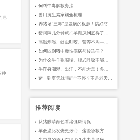
饲料中毒解救办法
兽用抗生素家族全梳理
的急
养猪场“三毒”是发病的根源！搞好防治很重要！
猪间隔几分钟就抽羊癫疯到底得了什么病呢？
高温潮湿、蚊虫叮咬、营养不均——猪湿疹三大诱因及预防对策
如何区别猪中毒性疾病与传染病？
为什么牛羊张嘴喘、腹式呼吸不能一上来就打氟苯尼考多西环素、卡那霉素泰乐菌素等？而是先打氨茶碱、呋塞米、地塞米松？
牛浑身潮湿、出汗，不能大意！多半是“牛酮病”这个配方投喂，几天快速恢复正常。养牛必看
各种
猪一到夏天就“喘”个不停？不是老天不饶猪，是你没看透这三层病根
推荐阅读
从猪眼睛颜色看猪健康情况
羊低温比发烧更致命！这些急救方法能救羊命，赶紧收藏！
牛中暑的原因有哪些？牛中暑发病机理，夏季如何预防牛中暑？