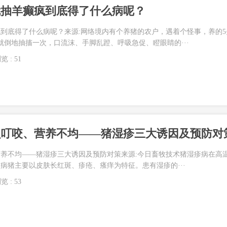
就抽羊癫疯到底得了什么病呢？
到底得了什么病呢？来源:网络境内有个养猪的农户，遇着个怪事，养的5
就倒地抽搐一次，口流沫、手脚乱蹬、呼吸急促、瞪眼睛的···
览 : 51
虫叮咬、营养不均——猪湿疹三大诱因及预防对
养不均——猪湿疹三大诱因及预防对策来源:今日畜牧技术猪湿疹病在高
病猪主要以皮肤长红斑、疹疮、瘙痒为特征。患有湿疹的···
览 : 53