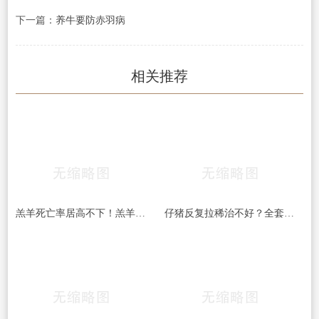
下一篇：
养牛要防赤羽病
相关推荐
羔羊死亡率居高不下！羔羊常见5大杀手病，早发现、早预防，少伤亡！
仔猪反复拉稀治不好？全套处理方案收好