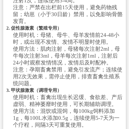
注射1次，连续使用3-4周。
注意：严禁在出栏前15天使用，避免药物残
留；幼崽（小于30日龄）禁用，以免影响骨骼
发育。
2. 促性腺激素（繁殖专用）
使用时机：母猪、母牛、母羊发情前24-48小
时，或出现不发情、发情不明显时使用。
使用方法：肌肉注射，母猪每次注射2ml，母
牛每次注射3ml，母羊每次注射1ml，注射后
24小时观察发情情况，发情后及时配种。
注意：孕期畜禽禁用，避免引发流产；连续使
用2次无效果，需停止使用，排查畜禽生殖系
统问题。
3. 甲状腺激素（调理专用）
使用时机：畜禽出现生长迟缓、食欲差、产后
虚弱、精神萎靡时使用，可长期辅助调理。
使用方法：混饮或混饲，每100kg饲料添加
1g，每100L水添加0.5g，连续使用5-7天为一
个疗程，间隔3天可重复使用。