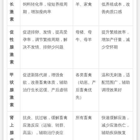
长
饲料转化率，缩短养殖周
羊、家禽
低养殖成本，改
激
期，增加瘦肉率
善肉质口感
素
促
促进排卵、发情，提高受
母猪、母
提升繁殖效率，
性
孕率，调节繁殖周期，解
牛、母羊
增加产仔量，减
腺
决不发情、排卵少问题
少空怀期
激
素
甲
促进新陈代谢，增强食
各类畜禽
温和无刺激，适
状
欲，改善畜禽体质，辅助
（幼崽、产
配范围广，辅助
腺
治疗生长迟缓、产后虚弱
后畜禽优
调理效果好
激
先）
素
肾
抗炎、抗过敏，缓解畜禽
所有畜禽
快速缓解应激，
上
应激反应（运输、转群、
减少应激伤亡，
腺
高温），辅助治疗炎症
辅助疾病恢复