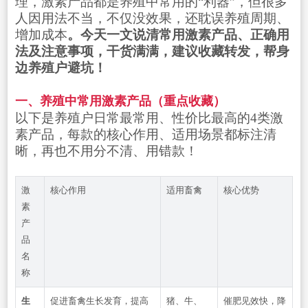
理，激素产品都是养殖中常用的“利器”，但很多
人因用法不当，不仅没效果，还耽误养殖周期、
增加成本
。今天一文说清常用激素产品、正确用
法及注意事项，干货满满，建议收藏转发，帮身
边养殖户避坑！
一、养殖中常用激素产品（重点收藏）
以下是养殖户日常最常用、性价比最高的4类激
素产品，每款的核心作用、适用场景都标注清
晰，再也不用分不清、用错款！
激
核心作用
适用畜禽
核心优势
素
产
品
名
称
生
促进畜禽生长发育，提高
猪、牛、
催肥见效快，降