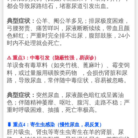
都会导致尿路结石，堵塞尿道引发出血。
典型症状：
公羊、阉公羊多见；排尿极度困难，
弓腰努责、痛苦咩叫，尿液断断续续，带血且颜
色鲜红；严重时完全排不出尿，腹部鼓胀，24小
时内不处理就会死亡。
⚠️ 重点3：中毒引发（隐蔽性强，易误诊）
羊误食有毒草料（如夹竹桃、蓖麻叶）、霉变饲
料，或过量服用
磺胺类药物
，会损伤肾脏和尿
路，导致尿血，常伴随中毒症状，容易被忽略。
典型症状：
突然尿血，尿液颜色暗红或呈酱油
色；伴随精神萎靡、呕吐、腹泻、走路不稳；严
重时呼吸困难、抽搐，死亡率极高。
🐛 重点4：寄生虫感染（慢性尿血，易反复）
肝片吸虫、肾虫等寄生虫寄生在羊的肾脏、尿