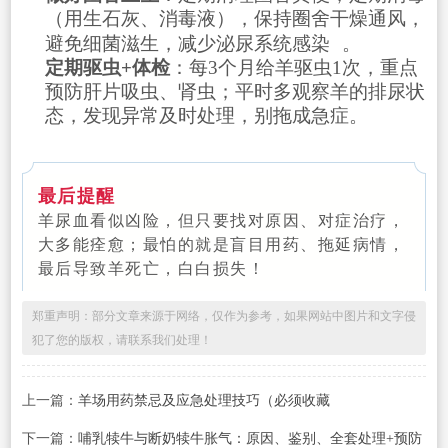
（用生石灰、消毒液），保持圈舍干燥通风，
避免细菌滋生，减少
泌尿系统感染
。
定期驱虫+体检
：每3个月给羊驱虫1次，重点
预防肝片吸虫、肾虫；平时多观察羊的排尿状
态，发现异常及时处理，别拖成急症。
最后提醒
羊尿血看似凶险，但只要找对原因、对症治疗，
大多能痊愈；最怕的就是盲目用药、拖延病情，
最后导致羊死亡，白白损失！
郑重声明：部分文章来源于网络，仅作为参考，如果网站中图片和文字侵
犯了您的版权，请联系我们处理！
上一篇：
羊场用药禁忌及应急处理技巧（必须收藏
下一篇：
哺乳犊牛与断奶犊牛胀气：原因、鉴别、全套处理+预防