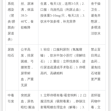
系统
丝、尿淋
生素，每天1次，连用3-5天；2.
舍干燥
感染
漓，体温
口服：乌洛托品（利尿止血），
卫生，
（肾
39.5-
按体重5-10mg/只，每天2次；3.
避免羊
炎/膀
40℃，食
饮水中加多维，补充营养
憋尿，
胱炎/
欲略降
多喂清
尿道
洁饮水
炎）
尿路
公羊高
1. 轻症：口服利尿剂（氢氯噻
禁止盲
结石
发，排尿
嗪），饮水中加小苏打（溶解结
目用止
困难、弓
石）；2. 重症：立即找兽医，进
血药，
腰努责，
行尿道疏通或手术取石；3. 停喂
避免结
尿带鲜
高钙、高磷精料
石堵塞
血，严重
更严重
无尿
中毒
突然尿
1. 立即停喂有毒/霉变饲料；2. 口
若怀疑
引发
血，尿色
服活性炭（吸附毒素），静脉注
药物中
暗红/酱油
射葡萄糖生理盐水（解毒）；3.
毒，立