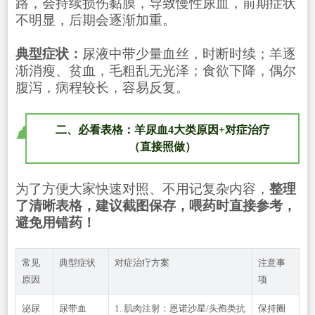
路，会持续损伤黏膜，导致慢性尿血，前期症状
不明显，后期会逐渐加重。
典型症状：
尿液中带少量血丝，时断时续；羊逐
渐消瘦、贫血，毛粗乱无光泽；食欲下降，偶尔
腹泻，病程较长，容易反复。
二、必看表格：羊尿血4大类原因+对症治疗
（直接照做）
为了方便大家快速对照、不用记复杂内容，
整理
了清晰表格，建议截图保存，喂药时直接参考，
避免用错药！
常见
典型症状
对症治疗方案
注意事
原因
项
泌尿
尿带血
1. 肌肉注射：恩诺沙星/头孢类抗
保持圈