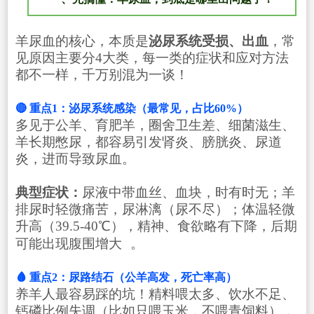
羊尿血的核心，本质是
泌尿系统受损、出血
，常
见原因主要分4大类，每一类的症状和应对方法
都不一样，千万别混为一谈！
🔴 重点1：泌尿系统感染（最常见，占比60%）
多见于公羊、育肥羊，圈舍卫生差、细菌滋生、
羊长期憋尿，都容易引发肾炎、膀胱炎、尿道
炎，进而导致尿血。
典型症状：
尿液中带血丝、血块，时有时无；羊
排尿时轻微痛苦，尿淋漓（尿不尽）；体温轻微
升高（39.5-40℃），精神、食欲略有下降，后期
可能出现
腹围增大
。
🩸 重点2：尿路结石（公羊高发，死亡率高）
养羊人最容易踩的坑！精料喂太多、饮水不足、
钙磷比例失调（比如只喂玉米，不喂青饲料），