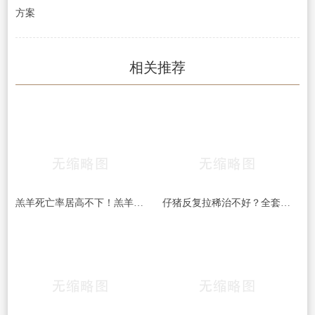
方案
相关推荐
羔羊死亡率居高不下！羔羊常见5大杀手病，早发现、早预防，少伤亡！
仔猪反复拉稀治不好？全套处理方案收好