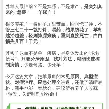
养羊人最怕啥？不是掉膘，不是难产，
是突如其
来的“急症”——羊尿血！
很多养殖户一看到羊尿里带血，瞬间慌了神，
不
管三七二十一就打针、喂药，结果钱花了，羊却
越治越差，轻则掉膘瘫痪，重则直接死亡，白白
损失几百上千元！
其实羊尿血不是单一疾病，是身体发出的“求救
信号”，
只要分清原因、找对方法，就能快速控
制病情，
少走弯路、少死羊！
今天这篇文章，把羊尿血的
常见原因、典型症
状、对症治疗、应急处理
全讲透，还做了清晰表
格，新手也能一看就会，建议所有养羊人收藏
+转发，关键时刻能救命！
一、先搞懂：羊尿血，到底是哪里出问题了？