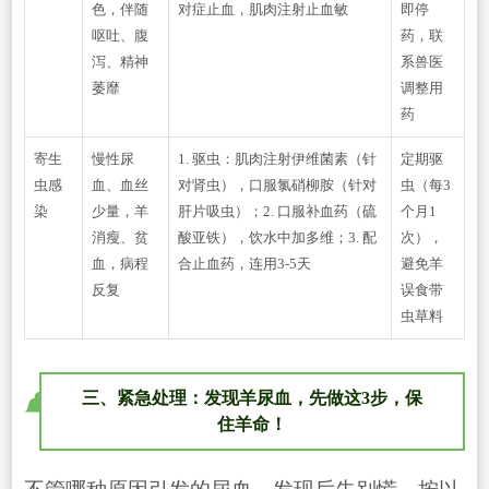
色，伴随
对症止血，肌肉注射止血敏
即停
呕吐、腹
药，联
泻、精神
系兽医
萎靡
调整用
药
寄生
慢性尿
1. 驱虫：肌肉注射伊维菌素（针
定期驱
虫感
血、血丝
对肾虫），口服氯硝柳胺（针对
虫（每3
染
少量，羊
肝片吸虫）；2. 口服补血药（硫
个月1
消瘦、贫
酸亚铁），饮水中加多维；3. 配
次），
血，病程
合止血药，连用3-5天
避免羊
反复
误食带
虫草料
三、紧急处理：发现羊尿血，先做这3步，保
住羊命！