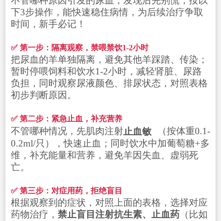
不管哪种原因引发的尿血，发现后先别慌，按以
下3步操作，能快速稳住病情，为后续治疗争取
时间，新手必记！
✅ 第一步：隔离观察，禁喂禁饮1-2小时
把尿血的羊单独隔离，避免其他羊踩踏、传染；
暂时停喂饲料和饮水1-2小时，减轻肾脏、尿路
负担，同时观察尿液颜色、排尿状态，对照表格
初步判断原因。
✅ 第二步：紧急止血，补充营养
不管哪种情况，先肌肉注射
止血敏
（按体重0.1-
0.2ml/只），快速止血；同时饮水中加葡萄糖+多
维，补充能量和营养，避免羊因失血、虚弱死
亡。
✅ 第三步：对症用药，拒绝盲目
根据观察到的症状，对照上面的表格，选择对应
药物治疗，
禁止盲目注射抗生素、止血药
（比如