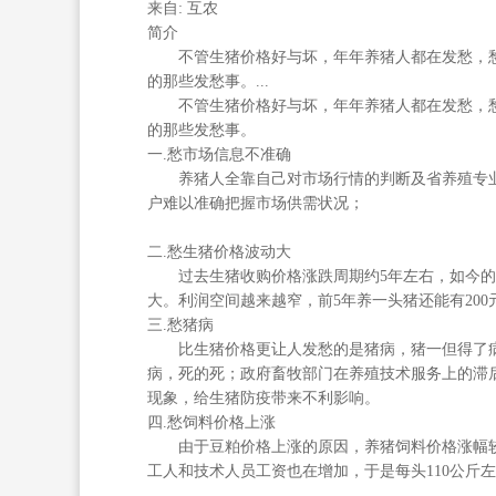
来自: 互农
简介
不管生猪价格好与坏，年年养猪人都在发愁，愁
的那些发愁事。...
不管生猪价格好与坏，年年养猪人都在发愁，愁
的那些发愁事。
一.愁市场信息不准确
养猪人全靠自己对市场行情的判断及省养殖专业
户难以准确把握市场供需状况；
二.愁生猪价格波动大
过去生猪收购价格涨跌周期约5年左右，如今的涨
大。利润空间越来越窄，前5年养一头猪还能有200
三.愁猪病
比生猪价格更让人发愁的是猪病，猪一但得了病
病，死的死；政府畜牧部门在养殖技术服务上的滞
现象，给生猪防疫带来不利影响。
四.愁饲料价格上涨
由于豆粕价格上涨的原因，养猪饲料价格涨幅较快，去年
工人和技术人员工资也在增加，于是每头110公斤左